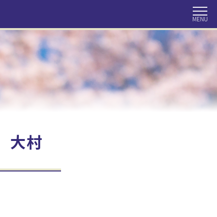
同窓会について
会報
目で見る獨協百年
住所変更手続き
同窓会の収支
 大村