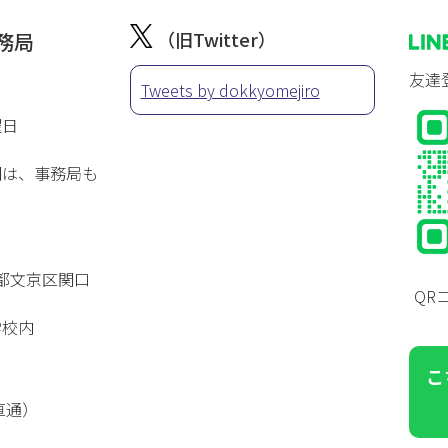
（旧Twitter）
務局
友達
Tweets by dokkyomejiro
曜日
間は、事務局も
東京都文京区関口
QR
学校内
こ
（直通）