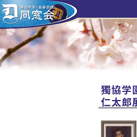
HOME
会長挨拶
クラス会だより
歴代校長
クラス会補助金
獨協学
仁太郎
リンク集