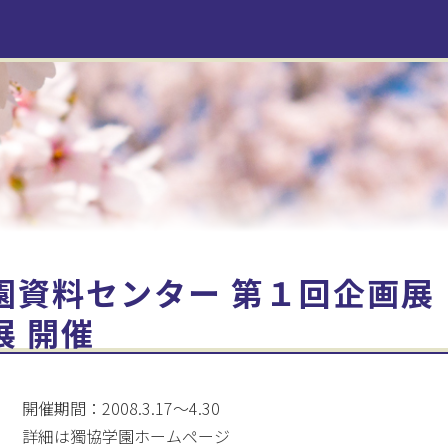
トピックス
事務局より
獨協ぶらり旅
最近の目白探訪
お問い合わせ
園資料センター 第１回企画展
展 開催
開催期間：2008.3.17～4.30
詳細は獨協学園ホームページ