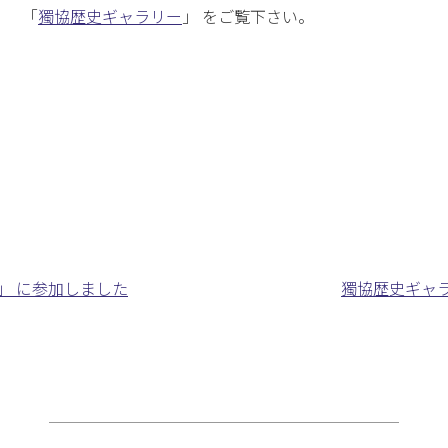
「
獨協歴史ギャラリー
」 をご覧下さい。
祭」 に参加しました
獨協歴史ギャラ