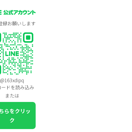
登録お願いします
@163xdipq
コードを読み込み
または
ちらをクリッ
ク