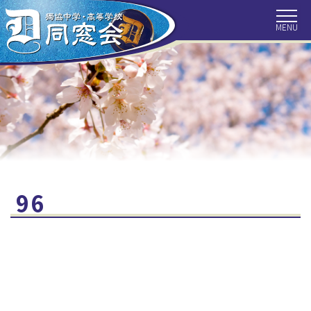
HOME
トピックス
同窓会につ
いて
会長挨拶
事務局より
会報
クラス会だ
獨協ぶらり
目で見る獨
より
旅
協百年
歴代校長
最近の目白
住所変更手
96
探訪
続き
クラス会補
お問い合わ
同窓会の収
助金
せ
支
リンク集