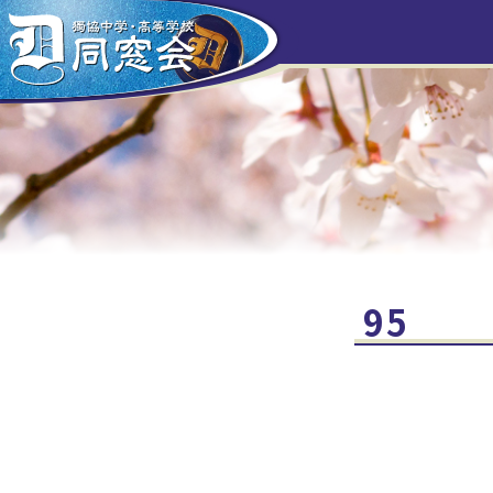
HOME
会長挨拶
クラス会だより
歴代校長
クラス会補助金
95
リンク集