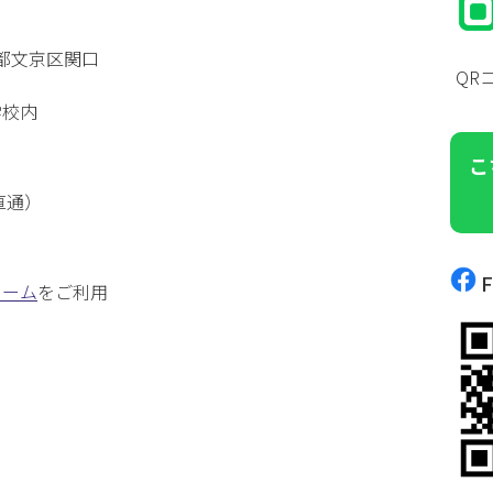
東京都文京区関口
QR
学校内
こ
（直通）
F
ォーム
をご利用