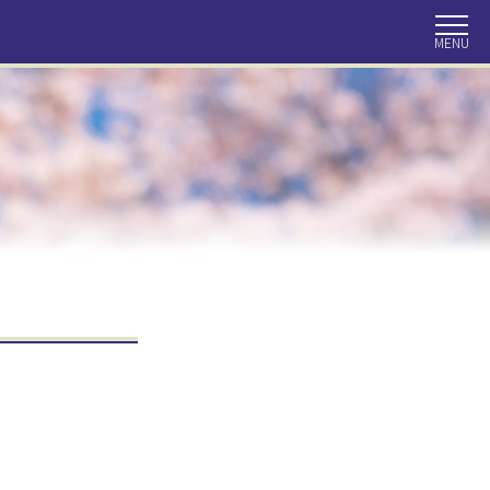
同窓会について
会報
目で見る獨協百年
住所変更手続き
同窓会の収支