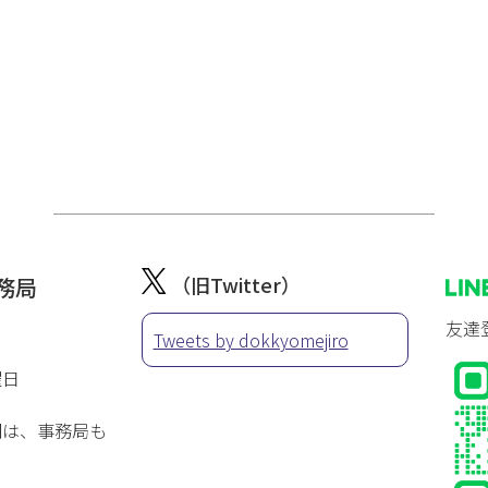
（旧Twitter）
務局
友達
Tweets by dokkyomejiro
曜日
間は、事務局も