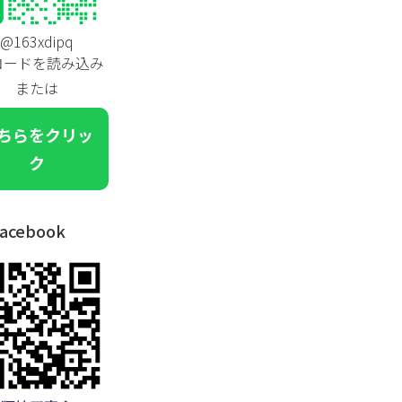
@163xdipq
コードを読み込み
または
ちらをクリッ
ク
acebook