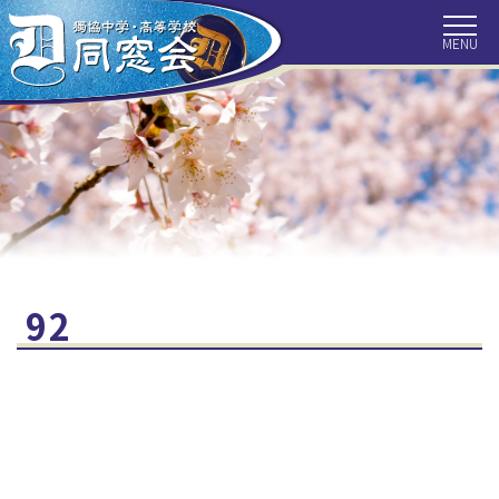
HOME
トピックス
同窓会につ
いて
会長挨拶
事務局より
会報
クラス会だ
獨協ぶらり
目で見る獨
より
旅
協百年
歴代校長
最近の目白
住所変更手
92
探訪
続き
クラス会補
お問い合わ
同窓会の収
助金
せ
支
リンク集