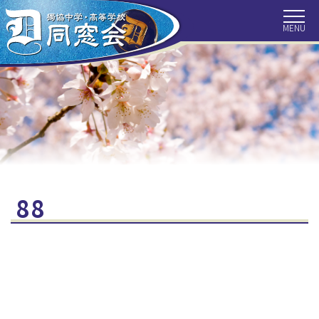
HOME
トピックス
同窓会につ
いて
会長挨拶
事務局より
会報
クラス会だ
獨協ぶらり
目で見る獨
より
旅
協百年
歴代校長
最近の目白
住所変更手
88
探訪
続き
クラス会補
お問い合わ
同窓会の収
助金
せ
支
リンク集