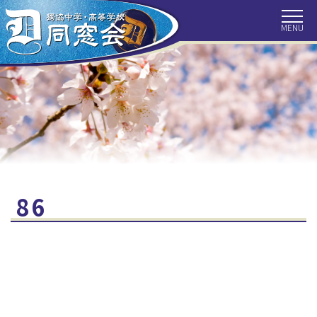
HOME
トピックス
同窓会につ
いて
会長挨拶
事務局より
会報
クラス会だ
獨協ぶらり
目で見る獨
より
旅
協百年
歴代校長
最近の目白
住所変更手
86
探訪
続き
クラス会補
お問い合わ
同窓会の収
助金
せ
支
リンク集