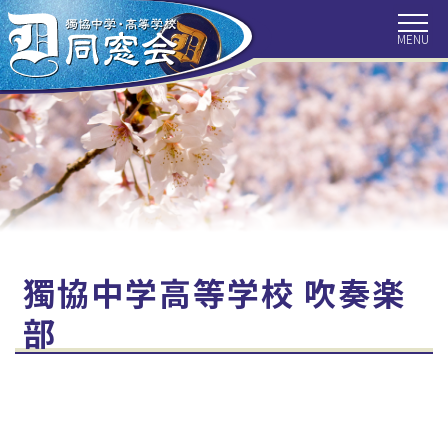
HOME
トピックス
同窓会につ
いて
会長挨拶
事務局より
会報
クラス会だ
獨協ぶらり
目で見る獨
より
旅
協百年
歴代校長
最近の目白
住所変更手
獨協中学高等学校 吹奏楽
探訪
続き
部
クラス会補
お問い合わ
同窓会の収
助金
せ
支
リンク集